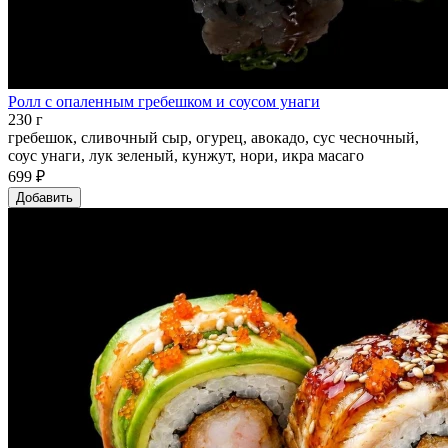
Ролл с опаленным гребешком и соусом унаги
230 г
гребешок, сливочный сыр, огурец, авокадо, сус чесночный,
соус унаги, лук зеленый, кунжут, нори, икра масаго
699 ₽
Добавить