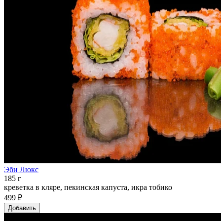
Эби Люкс
185 г
креветка в кляре, пекинская капуста, икра тобико
499 ₽
Добавить