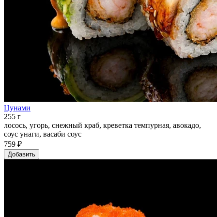
Цунами
255 г
лосось, угорь, снежный краб, креветка темпурная, авокадо,
соус унаги, васаби соус
759 ₽
Добавить