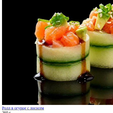
Ролл в огурце с лососем
260 г