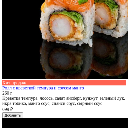
Хит продаж
Ролл с креветкой темпура и соусом манго
260 г
Креветка темпура, лосось, салат айсберг, кунжут, зеленый лук,
икра тобико, манго соус, спайси соус, сырный соус
699 ₽
Добавить