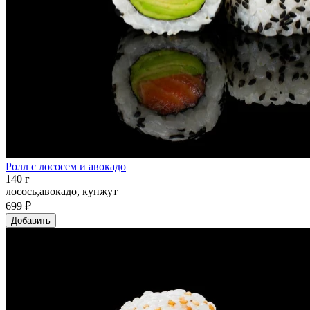
Ролл с лососем и авокадо
140 г
лосось,авокадо, кунжут
699 ₽
Добавить