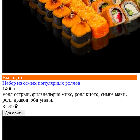
Выгодно
Набор из самых популярных роллов
1400 г
Ролл острый, филадельфия микс, ролл киото, симба маки,
ролл дракон, эби унаги.
3 599 ₽
Добавить