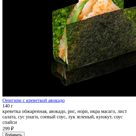
Онигири с креветкой авокадо
140 г
креветка обжаренная, авокадо, рис, нори, икра масаго, лист
салата, сус унаги, соевый соус, лук зеленый, кунжут, соус
спайси
299 ₽
Добавить