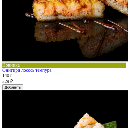
Новинка
Онигири лосось темпура
140 г
329 ₽
Добавить