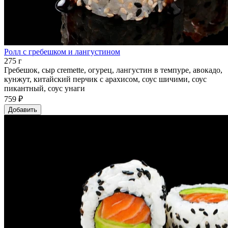
Ролл с гребешком и лангустином
275 г
Гребешок, сыр cremette, огурец, лангустин в темпуре, авокадо,
кунжут, китайский перчик с арахисом, соус шичими, соус
пикантный, соус унаги
759 ₽
Добавить