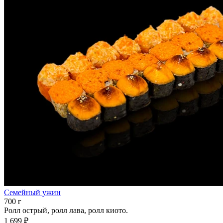
Семейный ужин
700 г
Ролл острый, ролл лава, ролл киото.
1 699 ₽