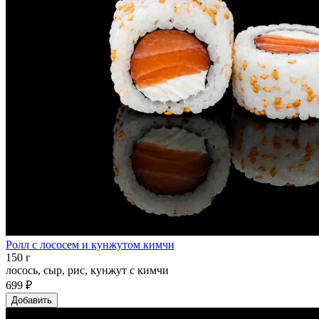
Ролл с лососем и кунжутом кимчи
150 г
лосось, сыр, рис, кунжут с кимчи
699 ₽
Добавить