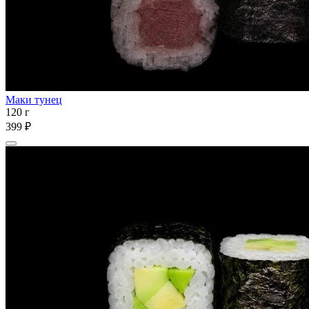
Маки тунец
120 г
399 ₽