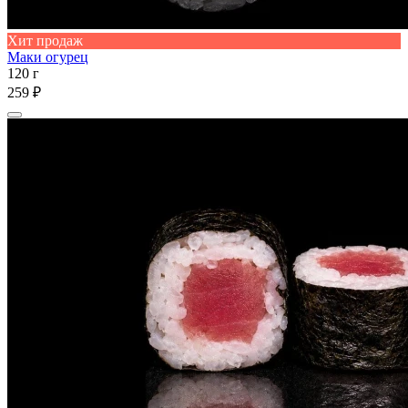
Хит продаж
Маки огурец
120 г
259 ₽