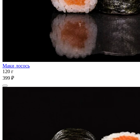
Маки лосось
120 г
399 ₽