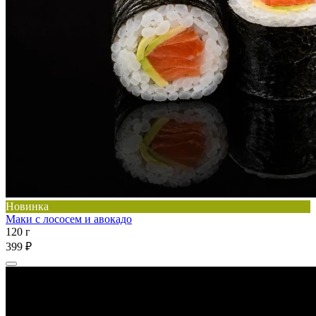
Новинка
Маки с лососем и авокадо
120 г
399 ₽