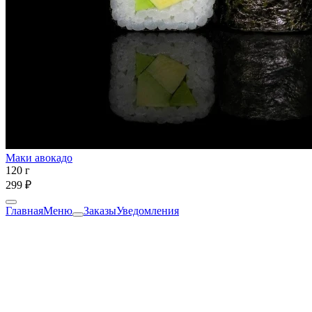
Маки авокадо
120 г
299 ₽
Главная
Меню
Заказы
Уведомления